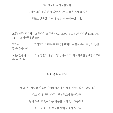
교환/반품이 불가능합니다.
• 고객센터와 협의 없이 일방적으로 제품을 보내실 경우,
착불로 반송할 수 밖에 없는 점 양해바랍니다.
교환/반품 접수처
프루라쥬 고객센터 02-2299-9007
(
상담시간 Mon-Fri
11시-18시/공휴일 off)
택배사
로젠택배
1588-9988
(
타 택배사
이용시 추가요금이 발생
할 수 있습니다.)
교환/반품 주소
서울특별시 성동구 왕십리로 261 아시아맥빌딩
4층 프루라
쥬 (04745)
[
취소 및 환불 안내
]
• 입금 전, 배송전 취소는 마이페이지에서 직접 취소하실 수 있습니다.
• 카드 및 휴대폰 결제는 부분취소가 불가능하여,
전체 취소 후 원하시는 제품만 다시 결제해주세요.
• 카드 취소는 가맹점을 통해 취소가 되므로