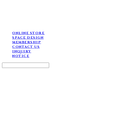
ONLINE STORE
SPACE DESIGN
MEMBERSHIP
CONTACT US
INQUIRY
NOTICE
Search
검색
Log In
로그인
Cart
장바구니