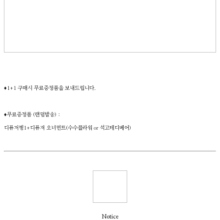
♦1+1 구매시 무료증정품을 보내드립니다.
♦무료증정품 (랜덤발송) :
디퓨저병1+디퓨져 오너먼트(수수플라워 or 석고테디베어)
Notice