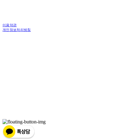
이용약관
개인정보처리방침
사업자정보확인
상호: 한국피디도어 주식회사 | 대표: 김중백 | 개인정보관리책임자: 강현주 | 전화: 010-6238-
1596 | 이메일: ceo@asiamac.co.kr
주소: (04745)서울특별시 성동구 왕십리로 261 행당동 1층 4층 | 사업자등록번호:
206-86-46059
| 통신판매:
제 2010-서울성동-6034호 | 입금계좌 : 우리은행 1005-301-899274
| 호스팅제공자:
(주)식스샵