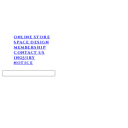
ONLINE STORE
SPACE DESIGN
MEMBERSHIP
CONTACT US
INQUIRY
NOTICE
Search
검색
Log In
로그인
Cart
장바구니