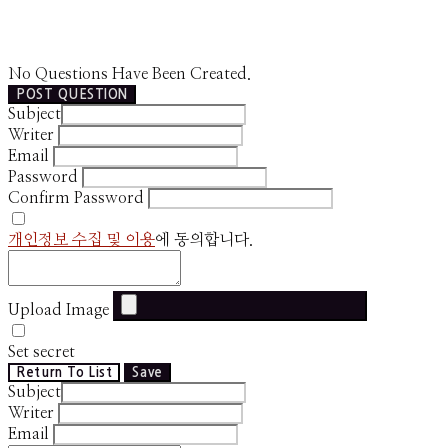
No Questions Have Been Created.
POST QUESTION
Subject
Writer
Email
Password
Confirm Password
개인정보 수집 및 이용
에 동의합니다.
Upload Image
Set secret
Return To List
Save
Subject
Writer
Email