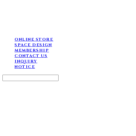
ONLINE STORE
SPACE DESIGN
MEMBERSHIP
CONTACT US
INQUIRY
NOTICE
Search
검색
Log In
로그인
Cart
장바구니