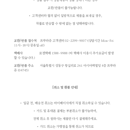
• 상품 검수 시 상담내용과 상품 상태가 다른 경우
교환/반품이 불가능합니다.
• 고객센터와 협의 없이 일방적으로 제품을 보내실 경우,
착불로 반송할 수 밖에 없는 점 양해바랍니다.
교환/반품 접수처
프루라쥬 고객센터 02-2299-9007
(
상담시간 Mon-Fri
11시-18시/공휴일 off)
택배사
로젠택배
1588-9988
(
타 택배사
이용시 추가요금이 발생
할 수 있습니다.)
교환/반품 주소
서울특별시 성동구 왕십리로 261 아시아맥빌딩
4층 프루라
쥬 (04745)
[
취소 및 환불 안내
]
• 입금 전, 배송전 취소는 마이페이지에서 직접 취소하실 수 있습니다.
• 카드 및 휴대폰 결제는 부분취소가 불가능하여,
전체 취소 후 원하시는 제품만 다시 결제해주세요.
• 카드 취소는 가맹점을 통해 취소가 되므로