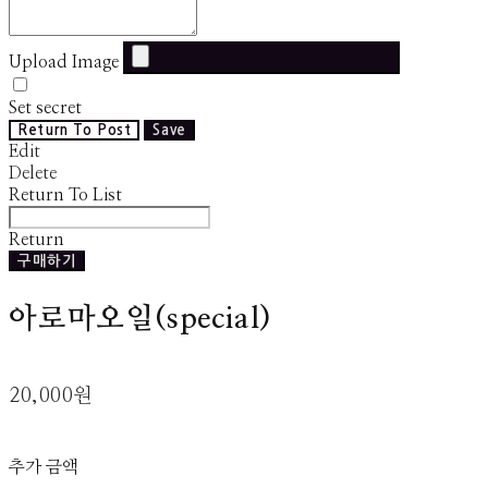
Upload Image
Set secret
Return To Post
Save
Edit
Delete
Return To List
Return
구매하기
아로마오일(special)
20,000원
추가 금액