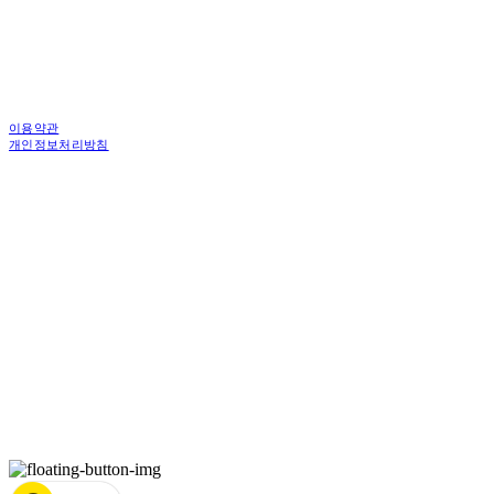
이용약관
개인정보처리방침
사업자정보확인
상호: 한국피디도어 주식회사 | 대표: 김중백 | 개인정보관리책임자: 강현주 | 전화: 010-6238-
1596 | 이메일: ceo@asiamac.co.kr
주소: (04745)서울특별시 성동구 왕십리로 261 행당동 1층 4층 | 사업자등록번호:
206-86-46059
| 통신판매:
제 2010-서울성동-6034호 | 입금계좌 : 우리은행 1005-301-899274
| 호스팅제공자:
(주)식스샵