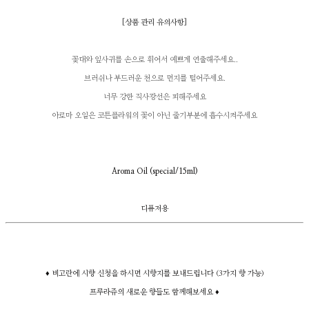
[
상품 관리 유의사항
]
꽃대와 잎사귀를 손으로 휘어서 예쁘게 연출해주세요..
브러쉬나 부드러운 천으로 먼지를 털어주세요.
너무 강한 직사광선은 피해주세요
아로마 오일은 코튼플라워의 꽃이 아닌 줄기부분에 흡수시켜주세요
Aroma Oil (special/15ml)
디퓨저용
♦ 비고란에 시향 신청을 하시면 시향지를 보내드립니다 (3가지 향 가능)
프루라쥬의 새로운 향들도 함께해보세요 ♦