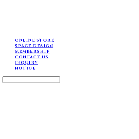
ONLINE STORE
SPACE DESIGN
MEMBERSHIP
CONTACT US
INQUIRY
NOTICE
Search
검색
Log In
로그인
Cart
장바구니