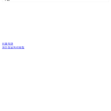
이용약관
개인정보처리방침
사업자정보확인
상호: 한국피디도어 주식회사 | 대표: 김중백 | 개인정보관리책임자: 강현주 | 전화: 010-6238-
1596 | 이메일: ceo@asiamac.co.kr
주소: (04745)서울특별시 성동구 왕십리로 261 행당동 1층 4층 | 사업자등록번호:
206-86-46059
| 통신판매:
제 2010-서울성동-6034호 | 입금계좌 : 우리은행 1005-301-899274
| 호스팅제공자:
(주)식스샵