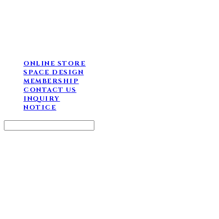
ONLINE STORE
SPACE DESIGN
MEMBERSHIP
CONTACT US
INQUIRY
NOTICE
Search
검색
Log In
로그인
Cart
장바구니