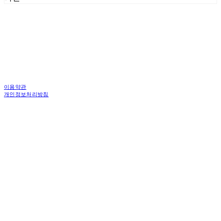
이용약관
개인정보처리방침
사업자정보확인
상호: 한국피디도어 주식회사 | 대표: 김중백 | 개인정보관리책임자: 강현주 | 전화: 010-6238-
1596 | 이메일: ceo@asiamac.co.kr
주소: (04745)서울특별시 성동구 왕십리로 261 행당동 1층 4층 | 사업자등록번호:
206-86-46059
| 통신판매:
제 2010-서울성동-6034호 | 입금계좌 : 우리은행 1005-301-899274
| 호스팅제공자:
(주)식스샵