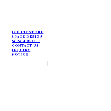
ONLINE STORE
SPACE DESIGN
MEMBERSHIP
CONTACT US
INQUIRY
NOTICE
Search
검색
Log In
로그인
Cart
장바구니