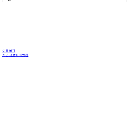
이용약관
개인정보처리방침
사업자정보확인
상호: 한국피디도어 주식회사 | 대표: 김중백 | 개인정보관리책임자: 강현주 | 전화: 010-6238-
1596 | 이메일: ceo@asiamac.co.kr
주소: (04745)서울특별시 성동구 왕십리로 261 행당동 1층 4층 | 사업자등록번호:
206-86-46059
| 통신판매:
제 2010-서울성동-6034호 | 입금계좌 : 우리은행 1005-301-899274
| 호스팅제공자:
(주)식스샵