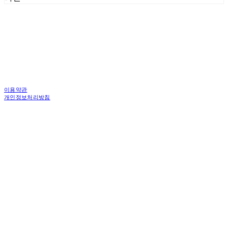
이용약관
개인정보처리방침
사업자정보확인
상호: 한국피디도어 주식회사 | 대표: 김중백 | 개인정보관리책임자: 강현주 | 전화: 010-6238-
1596 | 이메일: ceo@asiamac.co.kr
주소: (04745)서울특별시 성동구 왕십리로 261 행당동 1층 4층 | 사업자등록번호:
206-86-46059
| 통신판매:
제 2010-서울성동-6034호 | 입금계좌 : 우리은행 1005-301-899274
| 호스팅제공자:
(주)식스샵