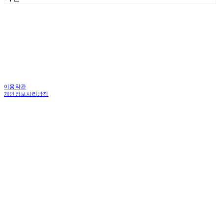
이용약관
개인정보처리방침
사업자정보확인
상호: 한국피디도어 주식회사 | 대표: 김중백 | 개인정보관리책임자: 강현주 | 전화: 010-6238-
1596 | 이메일: ceo@asiamac.co.kr
주소: (04745)서울특별시 성동구 왕십리로 261 행당동 1층 4층 | 사업자등록번호:
206-86-46059
| 통신판매:
제 2010-서울성동-6034호 | 입금계좌 : 우리은행 1005-301-899274
| 호스팅제공자:
(주)식스샵