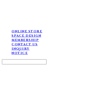
ONLINE STORE
SPACE DESIGN
MEMBERSHIP
CONTACT US
INQUIRY
NOTICE
Search
검색
Log In
로그인
Cart
장바구니