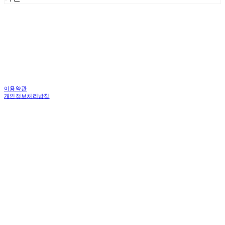
이용약관
개인정보처리방침
사업자정보확인
상호: 한국피디도어 주식회사 | 대표: 김중백 | 개인정보관리책임자: 강현주 | 전화: 010-6238-
1596 | 이메일: ceo@asiamac.co.kr
주소: (04745)서울특별시 성동구 왕십리로 261 행당동 1층 4층 | 사업자등록번호:
206-86-46059
| 통신판매:
제 2010-서울성동-6034호 | 입금계좌 : 우리은행 1005-301-899274
| 호스팅제공자:
(주)식스샵