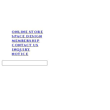
ONLINE STORE
SPACE DESIGN
MEMBERSHIP
CONTACT US
INQUIRY
NOTICE
Search
검색
Log In
로그인
Cart
장바구니